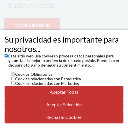
buscas no existe
Volver a la página
principal
Su privacidad es importante para
nosotros...
Este sitio web usa cookies y procesa datos personales para
garantizar la mejor experiencia de usuario posible. Puede hacer
clic para otorgar o denegar su consentimiento...
Cookies Obligatorias
Cookies relacionadas con Estadística
@INAEM
Cookies relacionadas con Marketing
Instituto Nacional de las Artes Escénicas y de la Música (Ministerio
Aceptar Todas
de Cultura) www.entradasinaem.es
info.es@vivaticket.com // 910 053 765 de 10h. a 22h.
Aceptar Selección
Condiciones generales
Política de privacidad
Rechazar Cookies
Comunicado paro temporal Venta Telefónica