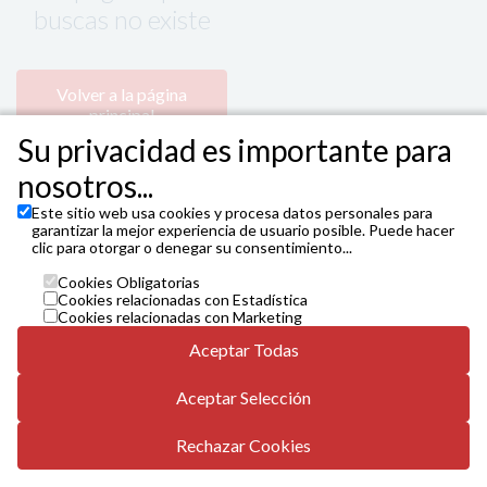
buscas no existe
Volver a la página
principal
Su privacidad es importante para
nosotros...
Este sitio web usa cookies y procesa datos personales para
garantizar la mejor experiencia de usuario posible. Puede hacer
clic para otorgar o denegar su consentimiento...
Cookies Obligatorias
Cookies relacionadas con Estadística
@INAEM
Cookies relacionadas con Marketing
Instituto Nacional de las Artes Escénicas y de la Música (Ministerio
Aceptar Todas
de Cultura) www.entradasinaem.es
info.es@vivaticket.com // 910 053 765 de 10h. a 22h.
Aceptar Selección
Condiciones generales
Política de privacidad
Rechazar Cookies
Comunicado paro temporal Venta Telefónica